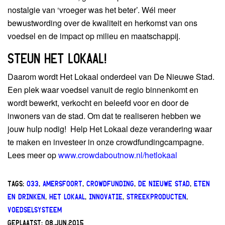
nostalgie van ‘vroeger was het beter’. Wél meer
bewustwording over de kwaliteit en herkomst van ons
voedsel en de impact op milieu en maatschappij.
STEUN HET LOKAAL!
Daarom wordt Het Lokaal onderdeel van De Nieuwe Stad.
Een plek waar voedsel vanuit de regio binnenkomt en
wordt bewerkt, verkocht en beleefd voor en door de
inwoners van de stad. Om dat te realiseren hebben we
jouw hulp nodig! Help Het Lokaal deze verandering waar
te maken en investeer in onze crowdfundingcampagne.
Lees meer op
www.crowdaboutnow.nl/hetlokaal
TAGS:
033
,
AMERSFOORT
,
CROWDFUNDING
,
DE NIEUWE STAD
,
ETEN
EN DRINKEN
,
HET LOKAAL
,
INNOVATIE
,
STREEKPRODUCTEN
,
VOEDSELSYSTEEM
GEPLAATST:
08.JUN.2015