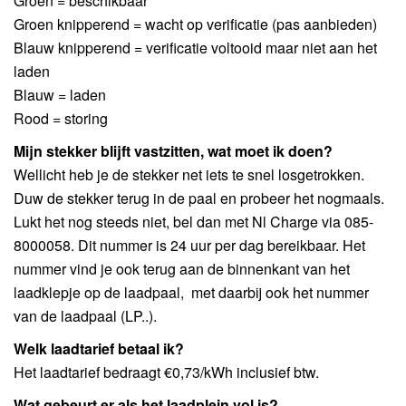
Groen = beschikbaar
Groen knipperend = wacht op verificatie (pas aanbieden)
Blauw knipperend = verificatie voltooid maar niet aan het
laden
Blauw = laden
Rood = storing
Mijn stekker blijft vastzitten, wat moet ik doen?
Wellicht heb je de stekker net iets te snel losgetrokken.
Duw de stekker terug in de paal en probeer het nogmaals.
Lukt het nog steeds niet, bel dan met Nl Charge via 085-
8000058. Dit nummer is 24 uur per dag bereikbaar. Het
nummer vind je ook terug aan de binnenkant van het
laadklepje op de laadpaal, met daarbij ook het nummer
van de laadpaal (LP..).
Welk laadtarief betaal ik?
Het laadtarief bedraagt €0,73/kWh inclusief btw.
Wat gebeurt er als het laadplein vol is?