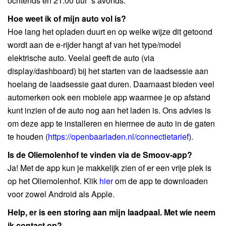
ochtends en 21.00 uur ’s avonds.
Hoe weet ik of mijn auto vol is?
Hoe lang het opladen duurt en op welke wijze dit getoond
wordt aan de e-rijder hangt af van het type/model
elektrische auto. Veelal geeft de auto (via
display/dashboard) bij het starten van de laadsessie aan
hoelang de laadsessie gaat duren. Daarnaast bieden veel
automerken ook een mobiele app waarmee je op afstand
kunt inzien of de auto nog aan het laden is. Ons advies is
om deze app te installeren en hiermee de auto in de gaten
te houden (
https://openbaarladen.nl/connectietarief
).
Is de
Oliemolenhof te vinden via de Smoov-app?
Ja! Met de app kun je makkelijk zien of er een vrije plek is
op het Oliemolenhof. Klik
hier
om de app te downloaden
voor zowel Android als Apple.
Help, er is een storing aan mijn laadpaal. Met wie neem
ik contact op?