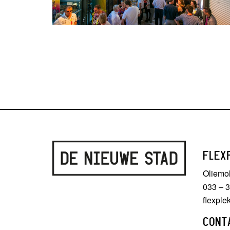
FLEX
Oliemo
033 – 
flexpl
CONT