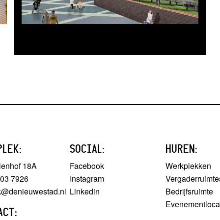
PLEK:
SOCIAL:
HUREN:
lenhof 18A
Facebook
Werkplekken
303 7926
Instagram
Vergaderruimte
ek@denieuwestad.nl
Linkedin
Bedrijfsruimte
Evenementloca
ACT: