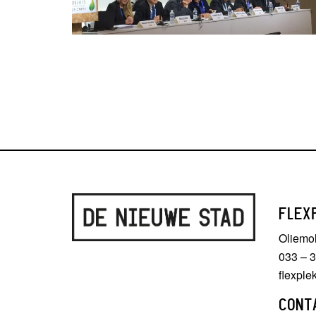
FLEX
Oliemo
033 – 
flexpl
CONT