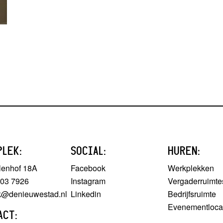
PLEK:
SOCIAL:
HUREN:
lenhof 18A
Facebook
Werkplekken
303 7926
Instagram
Vergaderruimte
ek@denieuwestad.nl
Linkedin
Bedrijfsruimte
Evenementloca
ACT: