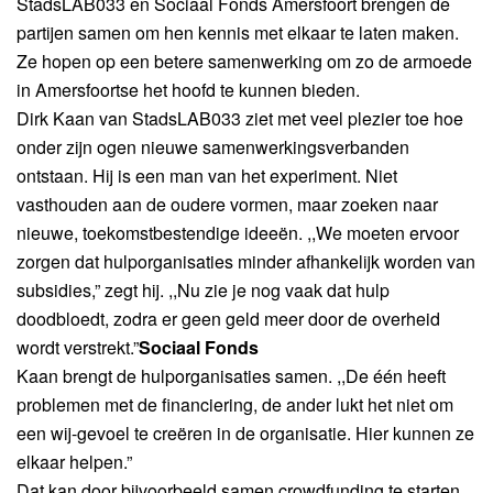
StadsLAB033 en Sociaal Fonds Amersfoort brengen de
partijen samen om hen kennis met elkaar te laten maken.
Ze hopen op een betere samenwerking om zo de armoede
in Amersfoortse het hoofd te kunnen bieden.
Dirk Kaan van StadsLAB033 ziet met veel plezier toe hoe
onder zijn ogen nieuwe samenwerkingsverbanden
ontstaan. Hij is een man van het experiment. Niet
vasthouden aan de oudere vormen, maar zoeken naar
nieuwe, toekomstbestendige ideeën. ,,We moeten ervoor
zorgen dat hulporganisaties minder afhankelijk worden van
subsidies,” zegt hij. ,,Nu zie je nog vaak dat hulp
doodbloedt, zodra er geen geld meer door de overheid
wordt verstrekt.”
Sociaal Fonds
Kaan brengt de hulporganisaties samen. ,,De één heeft
problemen met de financiering, de ander lukt het niet om
een wij-gevoel te creëren in de organisatie. Hier kunnen ze
elkaar helpen.”
Dat kan door bijvoorbeeld samen crowdfunding te starten