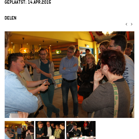
GEPLAATST:
14.APR.2015
DELEN
<
>