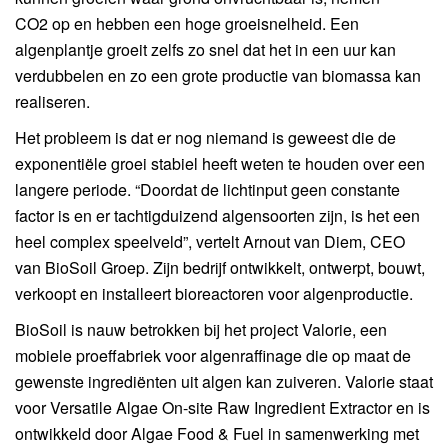
CO2 op en hebben een hoge groeisnelheid. Een
algenplantje groeit zelfs zo snel dat het in een uur kan
verdubbelen en zo een grote productie van biomassa kan
realiseren.
Het probleem is dat er nog niemand is geweest die de
exponentiële groei stabiel heeft weten te houden over een
langere periode. “Doordat de lichtinput geen constante
factor is en er tachtigduizend algensoorten zijn, is het een
heel complex speelveld”, vertelt Arnout van Diem, CEO
van BioSoil Groep. Zijn bedrijf ontwikkelt, ontwerpt, bouwt,
verkoopt en installeert bioreactoren voor algenproductie.
BioSoil is nauw betrokken bij het project Valorie, een
mobiele proeffabriek voor algenraffinage die op maat de
gewenste ingrediënten uit algen kan zuiveren. Valorie staat
voor Versatile Algae On-site Raw Ingredient Extractor en is
ontwikkeld door Algae Food & Fuel in samenwerking met