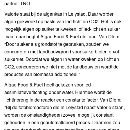
partner TNO.
Valorie staat bij de algenkas in Lelystad. Daar worden
algen gekweekt op basis van led-licht en CO2. Het is ook
mogelijk algen op suiker te kweken, of led-licht en suiker
maar daar begint Algae Food & Fuel niet aan. Van Diem:
“Door suiker als grondstof te gebruiken, zouden we
concurreren met landbouwgrond voor suikerbieten en/of
suikerriet. Doordat we algen in water kweken op licht en
CO2, concurreren we niet met de landbouw en wordt de
productie van biomassa additioneel.”
Algae Food & Fuel heeft gekozen voor led-
assimilatieverlichting onder water. Hiermee wordt de
lichtinbreng in de reactor een constante factor. Van Diem:
“Bij de fotobioreactoren die in Lelystad naast Valorie staan,
worden de omstandigheden zoveel mogelijk constant
gehouden in een geautomatiseerd proces. Daarmee zou
we een doorbraak op de grootschalige kweek van algen