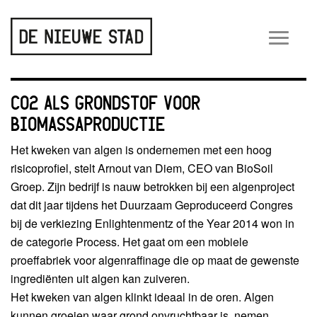
Wiss
navig
CO2 ALS GRONDSTOF VOOR
BIOMASSAPRODUCTIE
Het kweken van algen is ondernemen met een hoog
risicoprofiel, stelt Arnout van Diem, CEO van BioSoil
Groep. Zijn bedrijf is nauw betrokken bij een algenproject
dat dit jaar tijdens het Duurzaam Geproduceerd Congres
bij de verkiezing Enlightenmentz of the Year 2014 won in
de categorie Process. Het gaat om een mobiele
proeffabriek voor algenraffinage die op maat de gewenste
ingrediënten uit algen kan zuiveren.
Het kweken van algen klinkt ideaal in de oren. Algen
kunnen groeien waar grond onvruchtbaar is, nemen