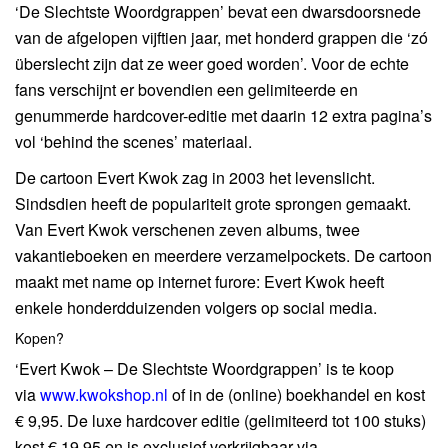
‘De Slechtste Woordgrappen’ bevat een dwarsdoorsnede
van de afgelopen vijftien jaar, met honderd grappen die ‘zó
überslecht zijn dat ze weer goed worden’. Voor de echte
fans verschijnt er bovendien een gelimiteerde en
genummerde hardcover-editie met daarin 12 extra pagina’s
vol ‘behind the scenes’ materiaal.
De cartoon Evert Kwok zag in 2003 het levenslicht.
Sindsdien heeft de populariteit grote sprongen gemaakt.
Van Evert Kwok verschenen zeven albums, twee
vakantieboeken en meerdere verzamelpockets. De cartoon
maakt met name op internet furore: Evert Kwok heeft
enkele honderdduizenden volgers op social media.
Kopen?
‘Evert Kwok – De Slechtste Woordgrappen’ is te koop
via
www.kwokshop.nl
of in de (online) boekhandel en kost
€ 9,95. De luxe hardcover editie (gelimiteerd tot 100 stuks)
kost € 19,95 en is exclusief verkrijgbaar via