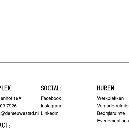
PLEK:
SOCIAL:
HUREN:
lenhof 18A
Facebook
Werkplekken
303 7926
Instagram
Vergaderruimte
ek@denieuwestad.nl
Linkedin
Bedrijfsruimte
Evenementloca
ACT: