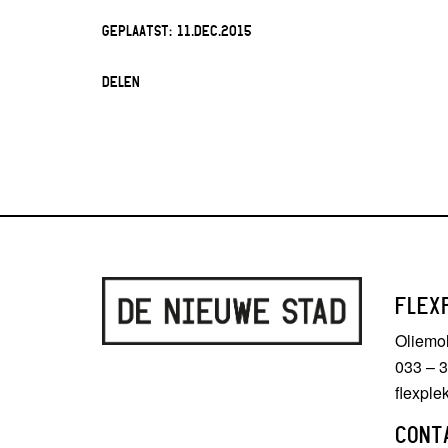
GEPLAATST:
11.DEC.2015
DELEN
FLEX
Oliemo
033 – 
flexpl
CONT