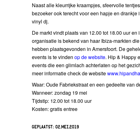
Naast alle kleurrijke kraampjes, sfeervolle tentje
bezoeker ook terecht voor een hapje en drankje i
vinyl dj.
De markt vindt plaats van 12.00 tot 18.00 uur en i
organisatie is bekend van haar Ibiza-markten die
hebben plaatsgevonden in Amersfoort. De gehe
events is te vinden
op de website
. Hip & Happy ev
events die een glimlach achterlaten op het gezic
meer informatie check de website
www.hipandha
Waar: Oude Fabriekstraat en een gedeelte van d
Wanneer: zondag 19 mei
Tijdstip: 12.00 tot 18.00 uur
Kosten: gratis entree
GEPLAATST:
02.MEI.2019