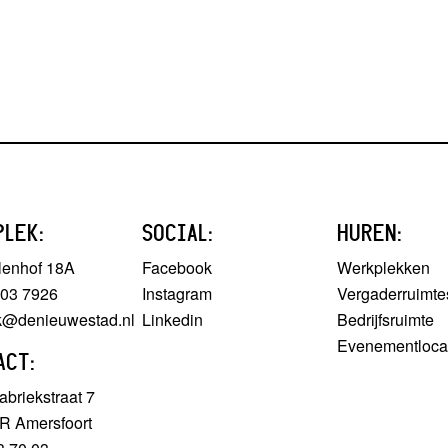
PLEK:
SOCIAL:
HUREN:
lenhof 18A
Facebook
Werkplekken
303 7926
Instagram
Vergaderruimte
ek@denieuwestad.nl
Linkedin
Bedrijfsruimte
Evenementloca
ACT:
briekstraat 7
R Amersfoort