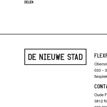
DELEN
FLEX
Oliemo
033 – 
flexpl
CONT
Oude Fa
3812 N