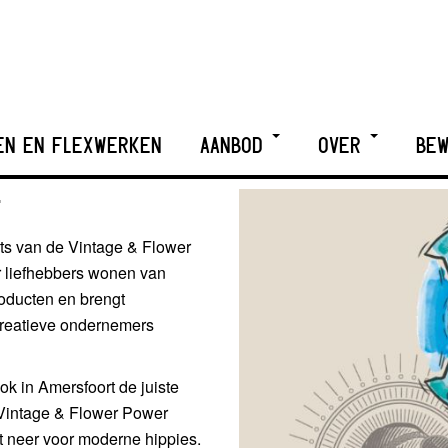
EN EN FLEXWERKEN
AANBOD
OVER
BEW
T
ats van de Vintage & Flower
r liefhebbers wonen van
oducten en brengt
creatieve ondernemers
k in Amersfoort de juiste
 Vintage & Flower Power
t neer voor moderne hippies.