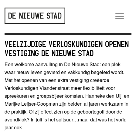
Wiss
navig
VEELZIJDIGE VERLOSKUNDIGEN OPENEN
VESTIGING DE NIEUWE STAD
Een welkome aanvulling in De Nieuwe Stad: een plek
waar nieuw leven gevierd en vakkundig begeleid wordt.
Met het openen van een extra vestiging creëerde
Verloskundigen Viandenstraat meer flexibiliteit voor
spreekuren en groepsbijeenkomsten. Hanneke den Uijl en
Marijke Leijser-Coopman zijn beiden al jaren werkzaam in
de praktijk. Of zij effect zien op de geboortegolf door de
avondklok? In juli is het spitsuur…maar dat was het vorig
jaar ook.