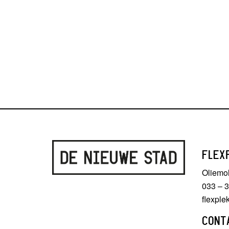
FLEX
Oliemo
033 – 
flexpl
CONT