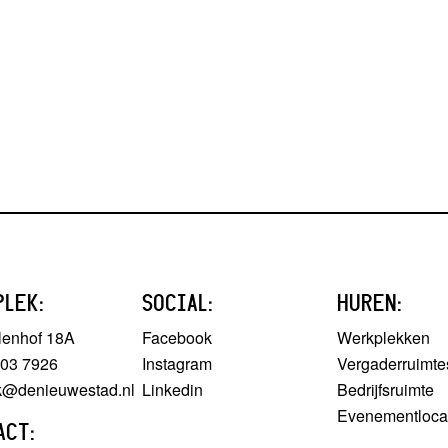
PLEK:
SOCIAL:
HUREN:
lenhof 18A
Facebook
Werkplekken
303 7926
Instagram
Vergaderruimte
ek@denieuwestad.nl
Linkedin
Bedrijfsruimte
Evenementloca
ACT: