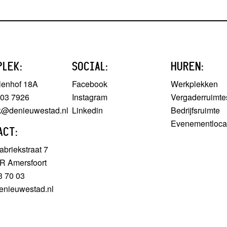
PLEK:
SOCIAL:
HUREN:
lenhof 18A
Facebook
Werkplekken
303 7926
Instagram
Vergaderruimte
ek@denieuwestad.nl
Linkedin
Bedrijfsruimte
Evenementloca
ACT:
briekstraat 7
R Amersfoort
3 70 03
enieuwestad.nl