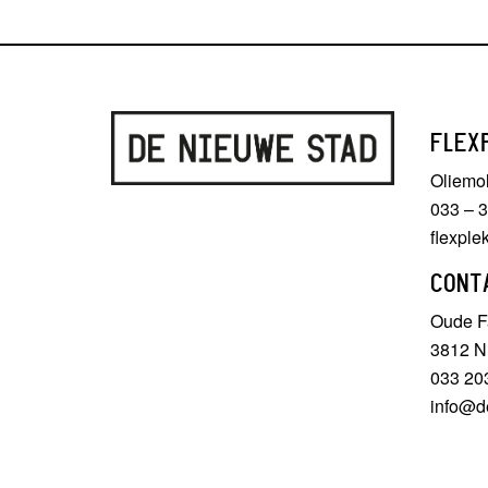
FLEX
Oliemo
033 – 
flexpl
CONT
Oude Fa
3812 N
033 20
info@d