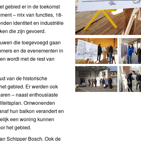
t gebied er in de toekomst
ument – mix van functies, 18-
den identiteit en industriële
ken die zijn gevoerd.
ouwen die toegevoegd gaan
nemers en de evenementen in
n wordt met de rest van
ud van de historische
het gebied. Er werden ook
aren – naast enthousiaste
iliteitsplan. Omwonenden
vanaf hun balkon verandert en
gelijk een woning kunnen
or het gebied.
 van Schipper Bosch. Ook de