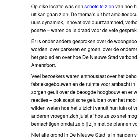
Op elke locatie was een
schets te zien
van hoe he
uit kan gaan zien. De thema’s uit het ambitiedoc
uurs dynamiek, innovatieve duurzaamheid, verbon
poëzie – waren de leidraad voor de vele gesprek
Er is onder andere gesproken over de woongeb
worden, over parkeren en groen, over de onder
het gebied en over hoe De Nieuwe Stad verbonde
Amersfoort.
Veel bezoekers waren enthousiast over het beho
fabrieksgebouwen en de ruimte voor ambacht in 
zorgen geuit over de beoogde hoogbouw en er w
reacties – ook sceptische geluiden over het mob
wilden weten hoe het uitzicht vanuit hun tuin of 
anderen vroegen zich juist af hoe ze zo snel mo
bemachtigen omdat ze blij zijn met de plannen vo
Niet alle grond in De Nieuwe Stad is in handen