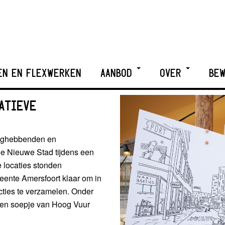
EN EN FLEXWERKEN
AANBOD
OVER
BEW
ATIEVE
nghebbenden en
De Nieuwe Stad tijdens een
 locaties stonden
ente Amersfoort klaar om in
cties te verzamelen. Onder
 een soepje van Hoog Vuur