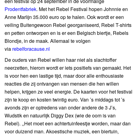
een festival op 24 september in de voormalige
Prodentfabriek
. Met het Rebel Festival hopen Johnnie en
Anne Marlijn 35.000 euro op te halen. Ook wordt er een
veiling Buitengewoon Rebel georganiseerd, Rebel T-shirts
en petten ontworpen en is er een Belgisch biertje, Rebels
Blondje, in de maak. Allemaal te volgen
via
rebelforacause.nl
De ouders van Rebel willen haar niet als slachtoffer
neerzetten, hierom wordt er iets positiefs van gemaakt. Het
is voor hen een lastige tijd, maar door alle enthousiaste
reacties die zij ontvangen van mensen die hen willen
helpen, krijgen ze veel energie. De kaarten voor het festival
zijn te koop en kosten twintig euro. Van ’s middags tot ’s
avonds zijn er optredens van onder andere de 3 J’s,
Wudstik en natuurlijk Diggy Dex (wie de oom is van
Rebel). ,,Het moet een achtertuinfeestje worden, maar dan
voor duizend man. Akoestische muziek, een biertuin,