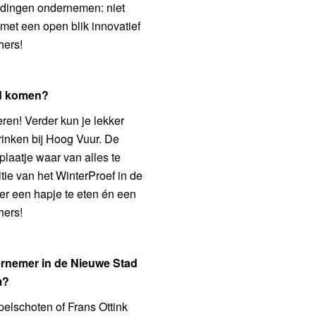
’ dingen ondernemen: niet
 met een open blik innovatief
hers!
d komen?
eren! Verder kun je lekker
drinken bij Hoog Vuur. De
plaatje waar van alles te
tie van het WinterProef in de
er een hapje te eten én een
hers!
ernemer in de Nieuwe Stad
m?
pelschoten of Frans Ottink