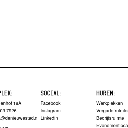
PLEK:
SOCIAL:
HUREN:
lenhof 18A
Facebook
Werkplekken
303 7926
Instagram
Vergaderruimte
ek@denieuwestad.nl
Linkedin
Bedrijfsruimte
Evenementloca