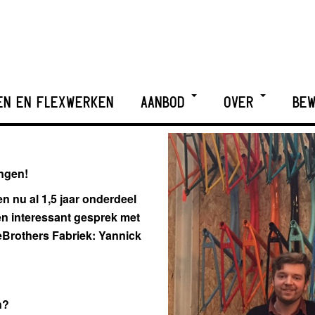
EN EN FLEXWERKEN
AANBOD
OVER
BEW
ingen!
n nu al 1,5 jaar onderdeel
n interessant gesprek met
eBrothers Fabriek: Yannick
n?