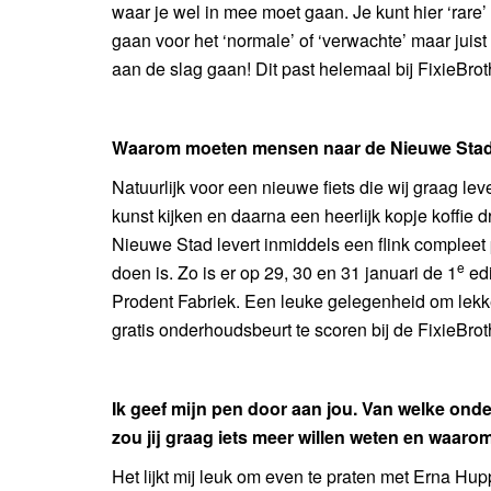
waar je wel in mee moet gaan. Je kunt hier ‘rare
gaan voor het ‘normale’ of ‘verwachte’ maar juist
aan de slag gaan! Dit past helemaal bij FixieBrot
Waarom moeten mensen naar de Nieuwe Sta
Natuurlijk voor een nieuwe fiets die wij graag lev
kunst kijken en daarna een heerlijk kopje koffie 
Nieuwe Stad levert inmiddels een flink compleet 
e
doen is. Zo is er op 29, 30 en 31 januari de 1
edi
Prodent Fabriek. Een leuke gelegenheid om lekk
gratis onderhoudsbeurt te scoren bij de FixieBrot
Ik geef mijn pen door aan jou. Van welke ond
zou jij graag iets meer willen weten en waaro
Het lijkt mij leuk om even te praten met Erna Hup