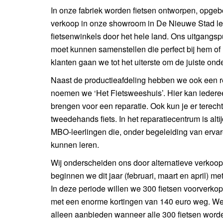
In onze fabriek worden fietsen ontworpen, opge
verkoop in onze showroom in De Nieuwe Stad le
fietsenwinkels door het hele land. Ons uitgangspu
moet kunnen samenstellen die perfect bij hem o
klanten gaan we tot het uiterste om de juiste ond
Naast de productieafdeling hebben we ook een r
noemen we ‘Het Fietsweeshuis’. Hier kan iedereen
brengen voor een reparatie. Ook kun je er terech
tweedehands fiets. In het reparatiecentrum is alti
MBO-leerlingen die, onder begeleiding van ervar
kunnen leren.
Wij onderscheiden ons door alternatieve verkoo
beginnen we dit jaar (februari, maart en april) me
In deze periode willen we 300 fietsen voorverko
met een enorme kortingen van 140 euro weg. We 
alleen aanbieden wanneer alle 300 fietsen word