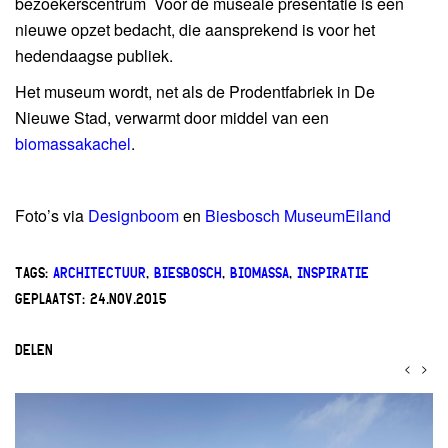
bezoekerscentrum Voor de museale presentatie is een
nieuwe opzet bedacht, die aansprekend is voor het
hedendaagse publiek.
Het museum wordt, net als de Prodentfabriek in De
Nieuwe Stad, verwarmt door middel van een
biomassakachel
.
Foto’s via
Designboom
en
Biesbosch MuseumEiland
TAGS:
ARCHITECTUUR
,
BIESBOSCH
,
BIOMASSA
,
INSPIRATIE
GEPLAATST:
24.NOV.2015
DELEN
<
>