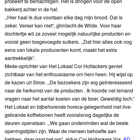
probeert te bemachtigen. Het is dringen voor de open
bakkerij achter in de hal.
,,Hier haal ik dus voortaan elke dag mijn brood. Dat is
zeker. Verser kan niet”, glimlacht de Wilde. Voor haar
dochtertje wil ze zoveel mogelijk natuurlijke producten en
vooral geen toegevoegde suikers. ,,Dat hier alles ook nog
eens van lokale producenten komt, maakt het extra
aantrekkelijk”.
Mede-oprichter van Het Lokaal Cor Holtackers geniet
zichtbaar van het enthousiasme om hem heen. Hij wijst op
de kazen uit Stroe. ,,De bezoekers zijn erg geïnteresseerd
naar de herkomst van de producten . Ik hoorde net iemand
vragen naar het aantal koeien van de boer. Geweldig toch.”
Het Lokaal en bijbehorende horeca-gelegenheid met live-
gebrande koffiebonen heeft vooralsnog dagelijks de
deuren openstaan. ,,We gaan ondervinden wat de beste
openingstijden zijn. Waar de mensen behoefte aan
hebben, daar gaat het om”, aldus Cor Holtackers.Via:
AD