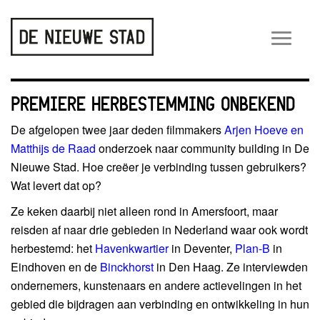
Wiss
navig
PREMIERE HERBESTEMMING ONBEKEND
De afgelopen twee jaar deden filmmakers
Arjen Hoeve en
Matthijs de Raad
onderzoek naar community building in De
Nieuwe Stad. Hoe creëer je verbinding tussen gebruikers?
Wat levert dat op?
Ze keken daarbij niet alleen rond in Amersfoort, maar
reisden af naar drie gebieden in Nederland waar ook wordt
herbestemd: het
Havenkwartier
in Deventer,
Plan-B
in
Eindhoven en de
Binckhorst
in Den Haag. Ze interviewden
ondernemers, kunstenaars en andere actievelingen in het
gebied die bijdragen aan verbinding en ontwikkeling in hun