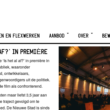
EN EN FLEXWERKEN
AANBOD
OVER
BEW
 AF?’ IN PREMIÈRE
Is het al af?’ in première in
ubliek, waaronder
, ontwikkelaars,
nwoordigers uit de politiek.
e film als confronterend.
ten maar liefst 3,5 jaar aan
e traject gevolgd om te
ed. De Nieuwe Stad is sinds