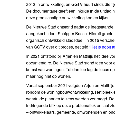
2013 in ontwikkeling, en GGTV huurt sinds die tij
De documentaire geeft een inkijkje in de uitdagin
deze grootschalige ontwikkeling komen kijken.
De Nieuwe Stad ontstond nadat de leegstaande 
aangekocht door Schipper Bosch. Hieruit groei
organisch ontwikkeld stadsdeel. In 2015 versch
van GGTV over dit proces, getiteld
‘Het is nooit a
In 2021 ontstond bij Arjen en Matthijs het idee v
documentaire. De Nieuwe Stad stond toen voor e
komst van woningen. Tot dan toe lag de focus op
maar nog niet op wonen.
Vanaf september 2021 volgden Arjen en Matthijs
rondom de woningbouwontwikkeling. Het bleek een
waarin de plannen telkens werden vertraagd. De
indringende blik op deze problematiek en laat zie
– ontwikkelaars, gemeente, omwonenden en on