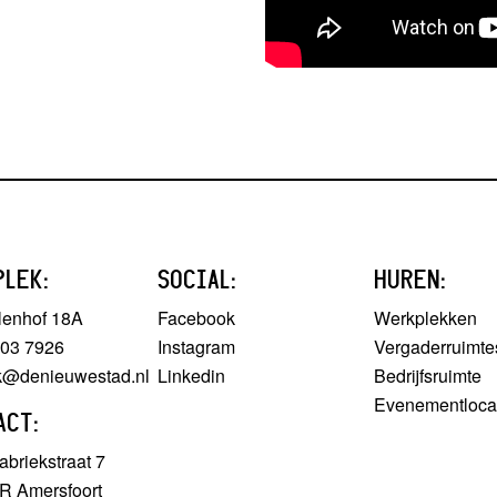
PLEK:
SOCIAL:
HUREN:
lenhof 18A
Facebook
Werkplekken
303 7926
Instagram
Vergaderruimte
ek@denieuwestad.nl
Linkedin
Bedrijfsruimte
Evenementloca
ACT:
briekstraat 7
R Amersfoort