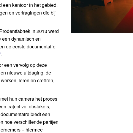
d een kantoor in het gebied.
gen en vertragingen die bij
Prodentfabriek in 2013 werd
de een dynamisch en
een de eerste documentaire
f
’.
oor een vervolg op deze
en nieuwe uitdaging: de
 werken, leren en creëren,
 met hun camera het proces
 traject vol obstakels,
 documentaire biedt een
n hoe verschillende partijen
dernemers – hiermee