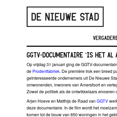
VERGADER
GGTV-DOCUMENTAIRE ‘IS HET AL
Op vrijdag 31 januari ging de GGTV-documentaire ‘
de
Prodentfabriek
. De première trok een breed p
geïnteresseerde ondernemers uit De Nieuwe Stad
omwonenden, inwoners van Amersfoort en vertege
Zowel de politiek als de ontwikkelaars ervoeren d
Arjen Hoeve en Matthijs de Raad van
GGTV
werk
deze documentaire. In de film wordt het moeizam
komen tot de bouw van 850 woningen in het gebi