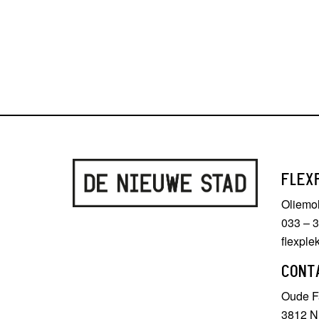
FLEX
Oliemo
033 – 
flexpl
CONT
Oude Fa
3812 N