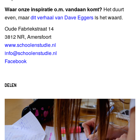
Waar onze inspiratie o.m. vandaan komt?
Het duurt
even, maar
dit verhaal van Dave Eggers
is het waard.
Oude Fabriekstraat 14
3812 NR, Amersfoort
www.schoolenstudie.nl
info@schoolenstudie.nl
Facebook
DELEN