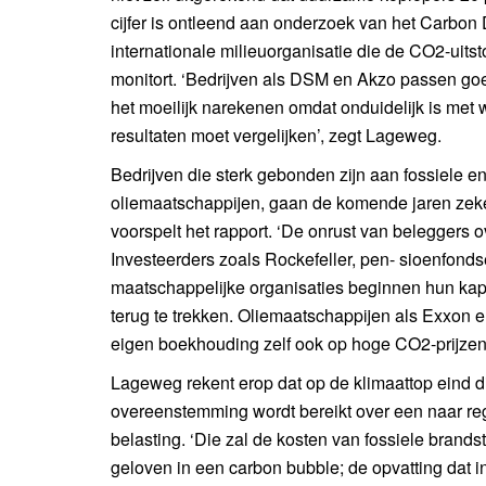
cijfer is ontleend aan onderzoek van het Carbon 
internationale milieuorganisatie die de CO2-uitst
monitort. ‘Bedrijven als DSM en Akzo passen goed
het moeilijk narekenen omdat onduidelijk is met 
resultaten moet vergelijken’, zegt Lageweg.
Bedrijven die sterk gebonden zijn aan fossiele en
oliemaatschappijen, gaan de komende jaren zeke
voorspelt het rapport. ‘De onrust van beleggers 
Investeerders zoals Rockefeller, pen- sioenfond
maatschappelijke organisaties beginnen hun kapit
terug te trekken. Oliemaatschappijen als Exxon e
eigen boekhouding zelf ook op hoge CO2-prijzen
Lageweg rekent erop dat op de klimaattop eind dit
overeenstemming wordt bereikt over een naar re
belasting. ‘Die zal de kosten van fossiele brand
geloven in een carbon bubble; de opvatting dat in