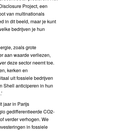
Disclosure Project, een
oot van multinationals
 in dit beeld, maar je kunt
welke bedrijven je hun
ergie, zoals grote
r aan waarde verliezen,
over deze sector neemt toe.
sen, kerken en
aal uit fossiele bedrijven
n Shell anticiperen in hun
.’
 jaar in Parijs
gio gedifferentieerde CO2-
stof verder verhogen. We
vesteringen in fossiele