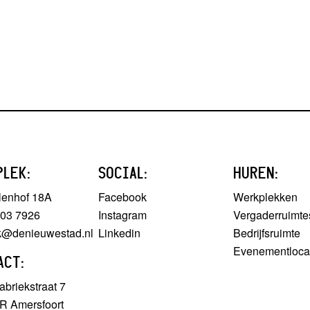
PLEK:
SOCIAL:
HUREN:
lenhof 18A
Facebook
Werkplekken
303 7926
Instagram
Vergaderruimte
ek@denieuwestad.nl
Linkedin
Bedrijfsruimte
Evenementloca
ACT:
briekstraat 7
R Amersfoort