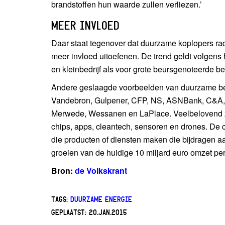
brandstoffen hun waarde zullen verliezen.’
MEER INVLOED
Daar staat tegenover dat duurzame koplopers radi
meer invloed uitoefenen. De trend geldt volgens
en kleinbedrijf als voor grote beursgenoteerde be
Andere geslaagde voorbeelden van duurzame bedri
Vandebron, Gulpener, CFP, NS, ASNBank, C&A, U
Merwede, Wessanen en LaPlace. Veelbelovend zi
chips, apps, cleantech, sensoren en drones. De c
die producten of diensten maken die bijdragen aa
groeien van de huidige 10 miljard euro omzet per 
Bron:
de Volkskrant
TAGS:
DUURZAME ENERGIE
GEPLAATST:
20.JAN.2015