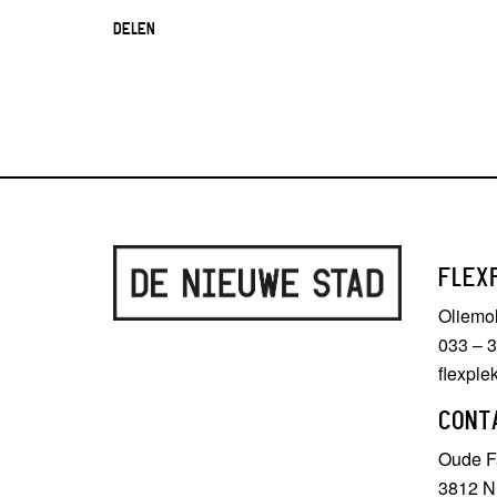
DELEN
FLEX
Oliemo
033 – 
flexpl
CONT
Oude Fa
3812 N