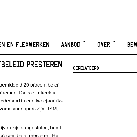
EN EN FLEXWERKEN
AANBOD
OVER
BEW
TBELEID PRESTEREN
GERELATEERD
 gemiddeld 20 procent beter
nemen. Dat stelt directeur
erland in een tweejaarlijks
rzame voorlopers zijn DSM,
jven zijn aangesloten, heeft
procent beter presteren. Het