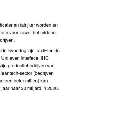
caler en talrijker worden en
 hem voor zowel het midden-
drijven.
jfsvoering zijn TaxiElectric,
nilever, Interface, IHC
jn productiebedrijven van
leantech-sector (bedrijven
n een beter milieu) kan
jaar naar 30 miljard in 2020.