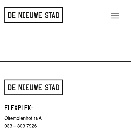
Wiss
navig
FLEXPLEK:
Oliemolenhof 18A
033 – 303 7926