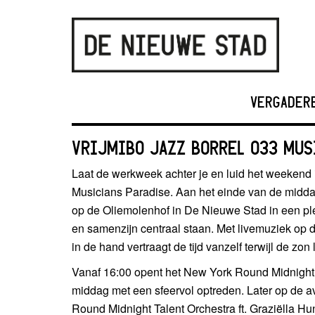
VERGADER
VRIJMIBO JAZZ BORREL 033 MUS
Laat de werkweek achter je en luid het weekend i
Musicians Paradise. Aan het einde van de midda
op de Oliemolenhof in De Nieuwe Stad in een pl
en samenzijn centraal staan. Met livemuziek op 
in de hand vertraagt de tijd vanzelf terwijl de zo
Vanaf 16:00 opent het New York Round Midnight O
middag met een sfeervol optreden. Later op de 
Round Midnight Talent Orchestra ft. Graziëlla H