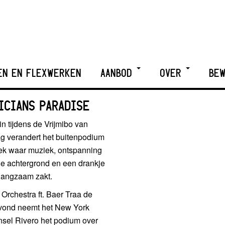
EN EN FLEXWERKEN
AANBOD
OVER
BEW
ICIANS PARADISE
n tijdens de Vrijmibo van
g verandert het buitenpodium
ek waar muziek, ontspanning
de achtergrond en een drankje
n langzaam zakt.
rchestra ft. Baer Traa de
avond neemt het New York
unsel Rivero het podium over