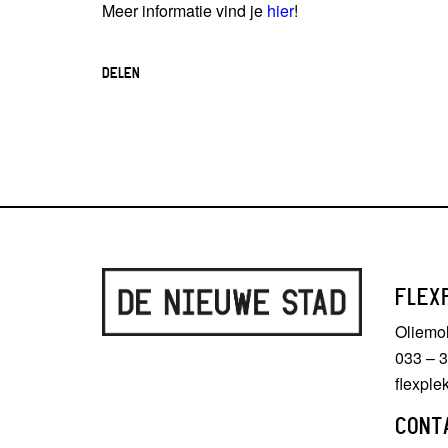
Meer informatie vind je
hier
!
DELEN
FLEX
Oliemo
033 – 
flexpl
CONT