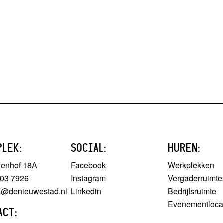
PLEK:
SOCIAL:
HUREN:
lenhof 18A
Facebook
Werkplekken
303 7926
Instagram
Vergaderruimte
ek@denieuwestad.nl
Linkedin
Bedrijfsruimte
Evenementloca
ACT: