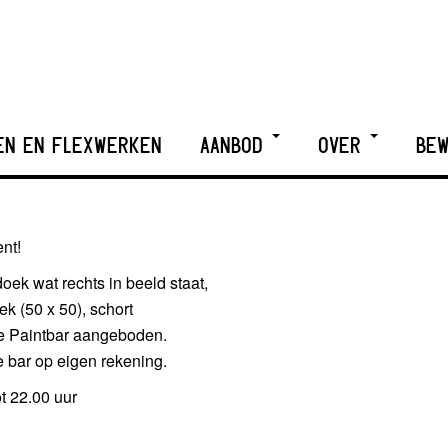
EN EN FLEXWERKEN
AANBOD
OVER
BEW
ent!
doek wat rechts in beeld staat,
k (50 x 50), schort
e Paintbar aangeboden.
 bar op eigen rekening.
t 22.00 uur