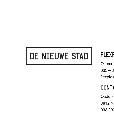
FLEX
Oliemo
033 – 
flexpl
CONT
Oude Fa
3812 N
033 20