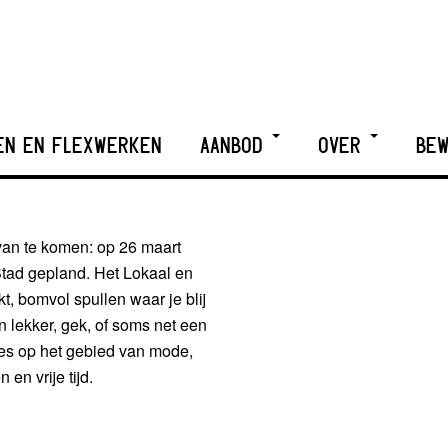
EN EN FLEXWERKEN
AANBOD
OVER
BEW
 van te komen: op 26 maart
Stad gepland. Het Lokaal en
 bomvol spullen waar je blij
 lekker, gek, of soms net een
lles op het gebied van mode,
 en vrije tijd.