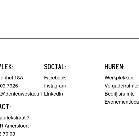
PLEK:
SOCIAL:
HUREN:
lenhof 18A
Facebook
Werkplekken
303 7926
Instagram
Vergaderruimte
ek@denieuwestad.nl
Linkedin
Bedrijfsruimte
Evenementloca
ACT:
briekstraat 7
R Amersfoort
3 70 03