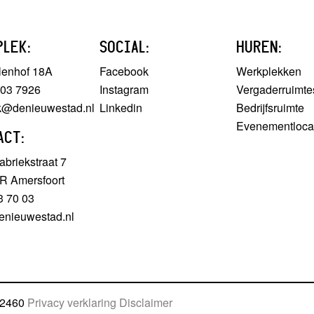
PLEK:
SOCIAL:
HUREN:
lenhof 18A
Facebook
Werkplekken
303 7926
Instagram
Vergaderruimte
ek@denieuwestad.nl
Linkedin
Bedrijfsruimte
Evenementloca
ACT:
briekstraat 7
R Amersfoort
3 70 03
enieuwestad.nl
12460
Privacy verklaring
Disclaimer