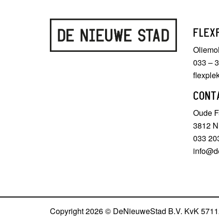
FLEX
Oliemo
033 – 
flexpl
CONT
Oude Fa
3812 N
033 20
info@d
Copyright 2026 © DeNieuweStad B.V. KvK 571