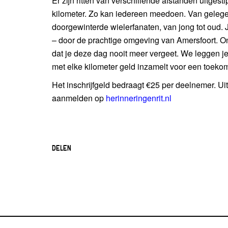
Er zijn ritten van verschillende afstanden uitgest
kilometer. Zo kan iedereen meedoen. Van gelegen
doorgewinterde wielerfanaten, van jong tot oud. 
– door de prachtige omgeving van Amersfoort. 
dat je deze dag nooit meer vergeet. We leggen je h
met elke kilometer geld inzamelt voor een toeko
Het inschrijfgeld bedraagt €25 per deelnemer. Ui
aanmelden op
herinneringenrit.nl
DELEN