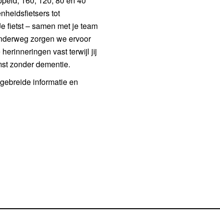
ippeld; 160, 120, 80 en 40
heidsfietsers tot
Je fietst – samen met je team
Onderweg zorgen we ervoor
erinneringen vast terwijl jij
mst zonder dementie.
tgebreide informatie en