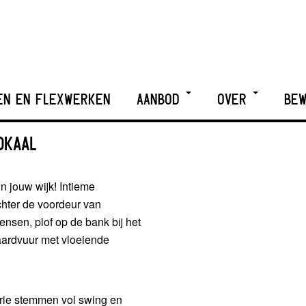
EN EN FLEXWERKEN
AANBOD
OVER
BEW
OKAAL
in jouw wijk! Intieme
hter de voordeur van
ensen, plof op de bank bij het
haardvuur met vloeiende
 Drie stemmen vol swing en