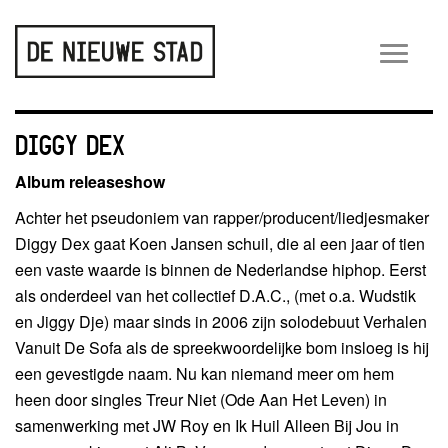
Wiss
navig
DIGGY DEX
Album releaseshow
Achter het pseudoniem van rapper/producent/liedjesmaker
Diggy Dex gaat Koen Jansen schuil, die al een jaar of tien
een vaste waarde is binnen de Nederlandse hiphop. Eerst
als onderdeel van het collectief D.A.C., (met o.a. Wudstik
en Jiggy Dje) maar sinds in 2006 zijn solodebuut Verhalen
Vanuit De Sofa als de spreekwoordelijke bom insloeg is hij
een gevestigde naam. Nu kan niemand meer om hem
heen door singles Treur Niet (Ode Aan Het Leven) in
samenwerking met JW Roy en Ik Huil Alleen Bij Jou in